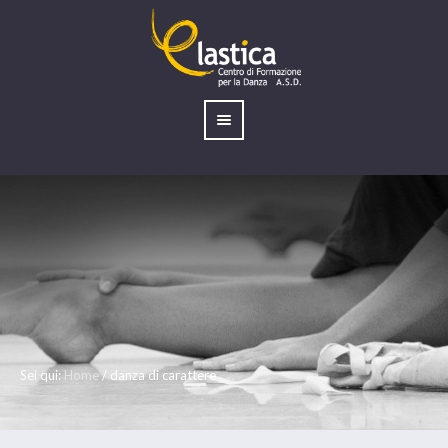
Sei qui:
Home
/
danza di carattere