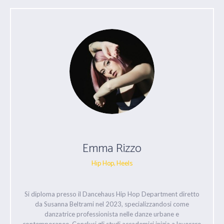
Emma Rizzo
Hip Hop, Heels
Si diploma presso il Dancehaus Hip Hop Department diretto
da Susanna Beltrami nel 2023, specializzandosi come
danzatrice professionista nelle danze urbane e