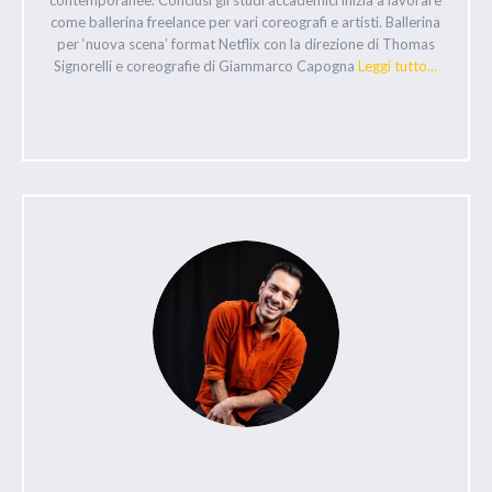
contemporanee. Conclusi gli studi accademici inizia a lavorare
come ballerina freelance per vari coreografi e artisti. Ballerina
per ‘nuova scena’ format Netflix con la direzione di Thomas
Signorelli e coreografie di Giammarco Capogna
Leggi tutto...