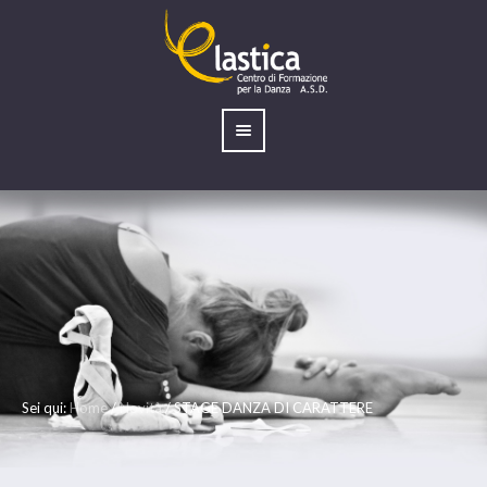
Sei qui:
Home
/
Novità
/
STAGE DANZA DI CARATTERE