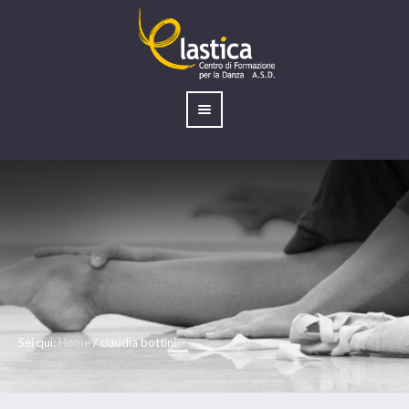
Sei qui:
Home
/
claudia bottini