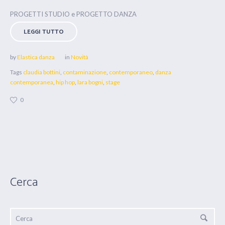
PROGETTI STUDIO e PROGETTO DANZA
LEGGI TUTTO
by
Elastica danza
in
Novità
Tags
claudia bottini
,
contaminazione
,
contemporaneo
,
danza
contemporanea
,
hip hop
,
lara bogni
,
stage
0
Cerca