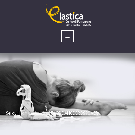
Sei qui:
Home
/
Novità
/
STAGE DANCECROSSOVER