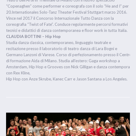
Teatro dell’Arte in Triennale di Milano con il nuovo spettacolo
“Copenaghen” come performer e coreografa con il solo “He and I” per
20.Internationales Solo-Tanz Theater Festival Stuttgart marzo 2016.
Vince nel 2017 il Concorso Internazionale Tutto Danza con la
coreografia “Twist of Fate”. Conduce regolarmente percorsi formativi
tecnici e didattici di danza contemporanea e floor work in tutta Italia.
CLAUDIA BOTTINI – Hip Hop
Studia danza classica, contemporaneo, linguaggio teatrale e
recitazione presso il laboratorio di teatro danza di Lara Bogni e
Germano Lanzoni di Varese. Corso di perfezionamento presso il Centro
di formazione Aida di Milano. Studia all’estero: Gaga workshop a
Amsterdam, Hip Hop e Grooves con Nick Gilligan e danza contemporane
con Rex Kline,
Hip Hop con Anze Skrube, Kanec Carr e Jason Santana a Los Angeles.