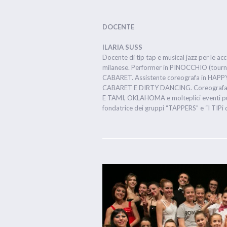
DOCENTE
ILARIA SUSS
Docente di tip tap e musical jazz per le a
milanese. Performer in PINOCCHIO (tour
CABARET. Assistente coreografa in HA
CABARET E DIRTY DANCING. Coreografa d
E TAMI, OKLAHOMA e molteplici eventi pubbli
fondatrice dei gruppi “TAPPERS” e “I TIPi 