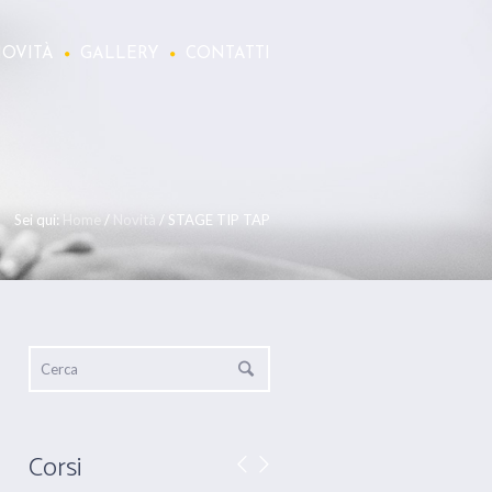
OVITÀ
GALLERY
CONTATTI
Sei qui:
Home
/
Novità
/
STAGE TIP TAP
Corsi