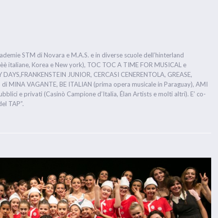
ccademie STM di Novara e M.A.S. e in diverse scuole dell’hinterland
nèè italiane, Korea e New york), TOC TOC A TIME FOR MUSICAL e
PPY DAYS,FRANKENSTEIN JUNIOR, CERCASI CENERENTOLA, GREASE,
i MINA VAGANTE, BE ITALIAN (prima opera musicale in Paraguay), AMI
ci e privati (Casinò Campione d’Italia, Élan Artists e molti altri). E’ co-
del TAP”.