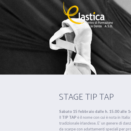
STAGE TIP TAP
Sabato 15 febbraio dalle h. 15.00 alle 1
Il
TIP TAP
è il nome con cui è nota in Italia
tradizionale irlandese. E’ un genere di dan
da scarpe con adattamenti speciali per prod