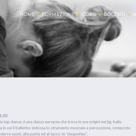
HOME
FORMAZIONE
CORSI
DOCENTI
N
6.30
 la tap dance, è una danza europea che trova le sue origini nel jig, ballo
za in cui il ballerino indossa lo strumento musicale a percussione, composto
urre suoni, alla punta ed al tacco: le “claquettes”.