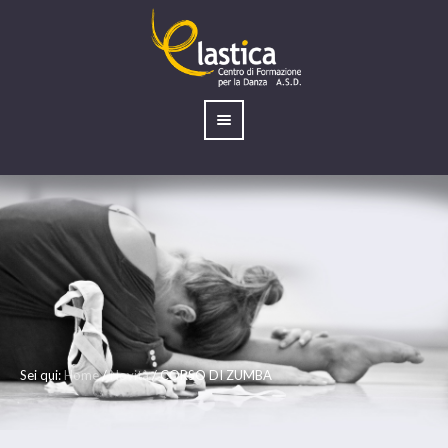
Sei qui:
Home
/
Novità
/
CORSO DI ZUMBA