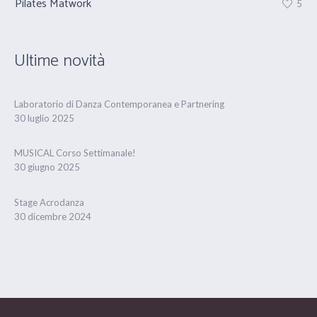
Pilates Matwork
Pr
5
Ultime novità
Laboratorio di Danza Contemporanea e Partnering
30 luglio 2025
MUSICAL Corso Settimanale!
30 giugno 2025
Stage Acrodanza
30 dicembre 2024