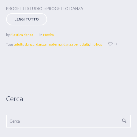
PROGETTI STUDIO e PROGETTO DANZA
LEGGI TUTTO
by
Elastica danza
in
Novità
0
Tags
adulti
,
danza
,
danza moderna
,
danza per adulti
,
hip hop
Cerca