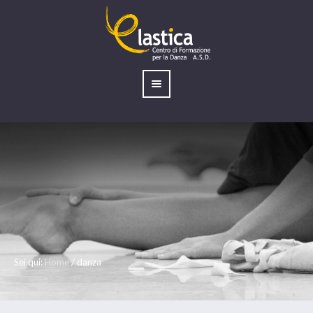
Sei qui:
Home
/
danza