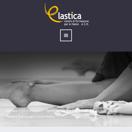
Sei qui:
Home
/
Eventi
/
Spettacolo “Le Danziadi” 15 giugno 2012
Teatro San Luigi Concorezzo