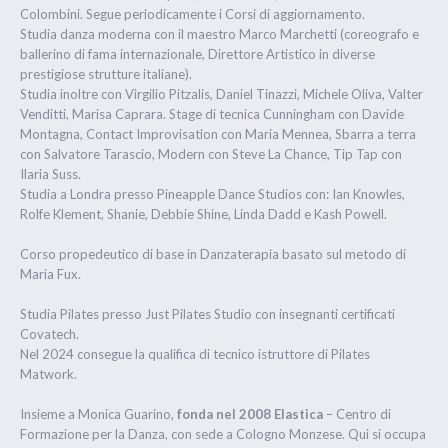
Colombini. Segue periodicamente i Corsi di aggiornamento.
Studia danza moderna con il maestro Marco Marchetti (coreografo e
ballerino di fama internazionale, Direttore Artistico in diverse
prestigiose strutture italiane).
Studia inoltre con Virgilio Pitzalis, Daniel Tinazzi, Michele Oliva, Valter
Venditti, Marisa Caprara. Stage di tecnica Cunningham con Davide
Montagna, Contact Improvisation con Maria Mennea, Sbarra a terra
con Salvatore Tarascio, Modern con Steve La Chance, Tip Tap con
Ilaria Suss.
Studia a Londra presso Pineapple Dance Studios con: Ian Knowles,
Rolfe Klement, Shanie, Debbie Shine, Linda Dadd e Kash Powell.
Corso propedeutico di base in Danzaterapia basato sul metodo di
Maria Fux.
Studia Pilates presso Just Pilates Studio con insegnanti certificati
Covatech.
Nel 2024 consegue la qualifica di tecnico istruttore di Pilates
Matwork.
Insieme a Monica Guarino,
fonda nel 2008 Elastica
– Centro di
Formazione per la Danza, con sede a Cologno Monzese. Qui si occupa