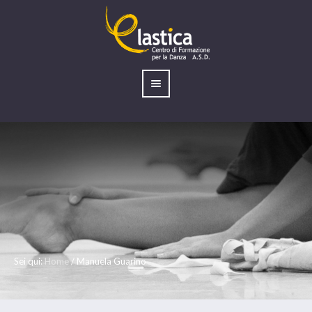
Sei qui:
Home
/
Manuela Guarino