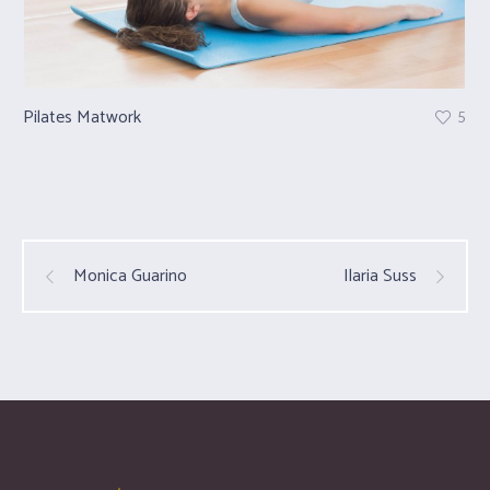
Pilates Matwork
Pr
5
Monica Guarino
Ilaria Suss